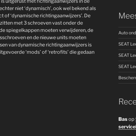
is uitgerust met richtingaanwijzers in de
 echter niet ‘dynamisch’, ook wel bekend als
Mees
ct of ‘dynamische richtingaanwijzers’. De
 zitten met 3 schroeven vast onder de
t de spiegelkappen moeten verwijderen, de
Auto ond
osschroeven en de nieuwe units moeten
SEAT Leo
tsen van dynamische richtingaanwijzers is
itgevoerde ‘mods’ of ‘retrofits’ die gedaan
SEAT Leo
SEAT Leo
Bescherm
Rece
Bas
op
service