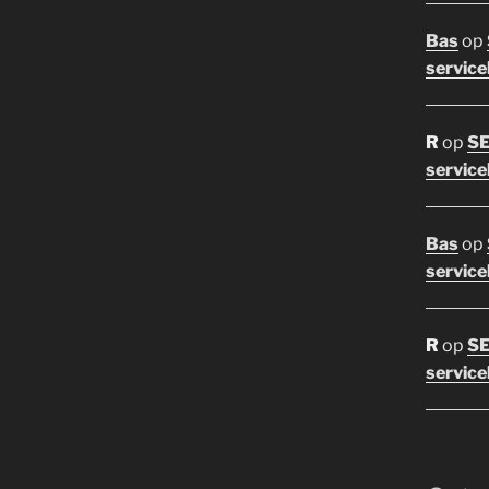
Bas
op
service
R
op
SE
service
Bas
op
service
R
op
SE
service