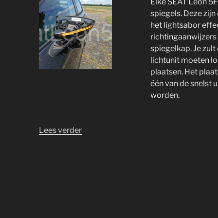
Elke SEAT Leon 5F 
spiegels. Deze zijn
het lightsabor effe
richtingaanwijzers
spiegelkap. Je zul
lichtunit moeten l
plaatsen. Het plaa
één van de snelst u
worden.
“SEAT
Lees verder
Leon
5F
dynamische
richtingaanwijzers”