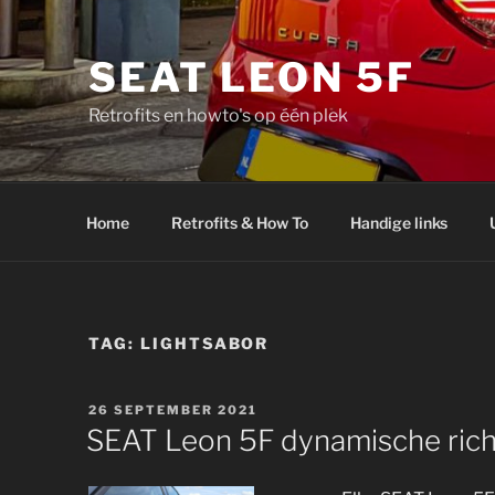
Ga
naar
SEAT LEON 5F
de
inhoud
Retrofits en howto's op één plek
Home
Retrofits & How To
Handige links
TAG:
LIGHTSABOR
GEPLAATST
26 SEPTEMBER 2021
OP
SEAT Leon 5F dynamische rich