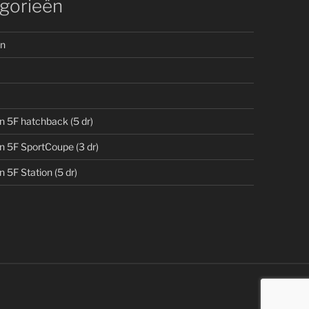
gorieën
n
n 5F hatchback (5 dr)
n 5F SportCoupe (3 dr)
 5F Station (5 dr)