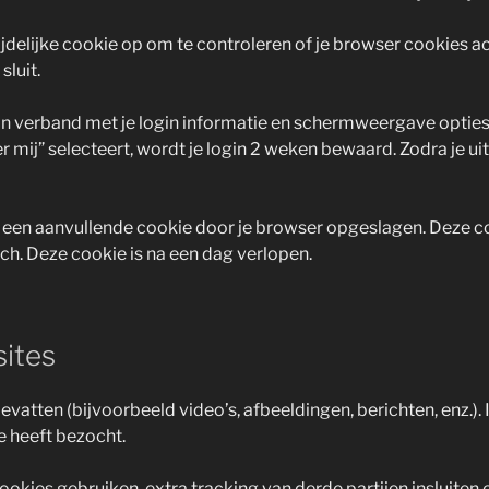
tijdelijke cookie op om te controleren of je browser cookies 
sluit.
 in verband met je login informatie en schermweergave opties
r mij” selecteert, wordt je login 2 weken bewaard. Zodra je ui
t een aanvullende cookie door je browser opgeslagen. Deze c
zich. Deze cookie is na een dag verlopen.
sites
vatten (bijvoorbeeld video’s, afbeeldingen, berichten, enz.).
e heeft bezocht.
kies gebruiken, extra tracking van derde partijen insluiten 